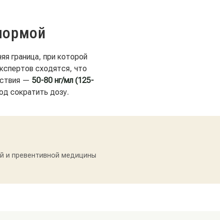
нормой
яя граница, при которой
кспертов сходятся, что
вствия —
50-80 нг/мл (125-
од сократить дозу.
ой и превентивной медицины