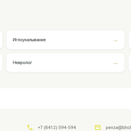
→
Иглоукалывание
→
Невролог
+7 (8412) 594-594
penza@bhcli