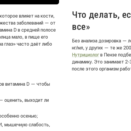
Что делать, е
оторое влияет на кости,
ожества заболеваний — от
все»
амина D в средней полосе
лнца мало, в пище его
Без анализа дозировка — л
а глаз» часто даёт либо
нг/мл, у других — те же 20
Нутрициолог
в Пензе подбе
динамику. Это занимает 2-
после этого организм рабо
ов витамина D — чтобы
— оценить, выходит ли
 особенно осенью;
И, мышечную слабость,